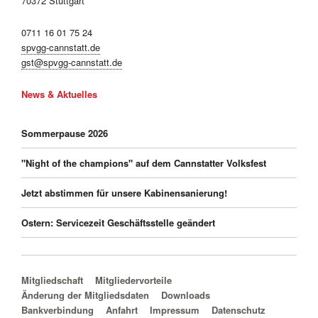
70372 Stuttgart
0711 16 01 75 24
spvgg-cannstatt.de
gst@spvgg-cannstatt.de
News & Aktuelles
Sommerpause 2026
"Night of the champions" auf dem Cannstatter Volksfest
Jetzt abstimmen für unsere Kabinensanierung!
Ostern: Servicezeit Geschäftsstelle geändert
Navigation überspringen
Mitgliedschaft
Mitgliedervorteile
Änderung der Mitgliedsdaten
Downloads
Bankverbindung
Anfahrt
Impressum
Datenschutz