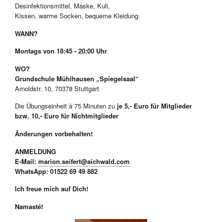
Desinfektionsmittel, Maske, Kuli,
Kissen, warme Socken, bequeme Kleidung.
WANN?
Montags von 18:45 - 20:00 Uhr
WO?
Grundschule Mühlhausen „Spiegelsaal“
Arnoldstr. 10, 70378 Stuttgart
Die Übungseinheit à 75 Minuten zu
je
5,- Euro für Mitglieder
bzw.
10,- Euro für Nichtmitglieder
Änderungen vorbehalten!
ANMELDUNG
E-Mail:
marion.seifert@aichwald.com
WhatsApp: 01522 69 49 882
Ich freue mich auf Dich!
Namasté!