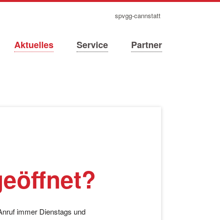
navigation
spvgg-cannstatt
überspringen
Aktuelles
Service
Partner
geöffnet?
 Anruf immer Dienstags und