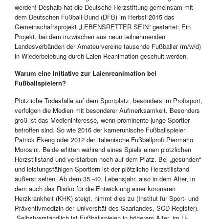
werden! Deshalb hat die Deutsche Herzstiftung gemeinsam mit
dem Deutschen Fußball-Bund (DFB) im Herbst 2015 das
Gemeinschaftsprojekt „LEBENSRETTER SEIN“ gestartet: Ein
Projekt, bei dem inzwischen aus neun teilnehmenden
Landesverbänden der Amateurvereine tausende Fußballer (m/w/d)
in Wiederbelebung durch Laien-Reanimation geschult werden.
Warum eine Initiative zur Laienreanimation bei
Fußballspielern?
Plötzliche Todesfälle auf dem Sportplatz, besonders im Profisport,
verfolgen die Medien mit besonderer Aufmerksamkeit. Besonders
groß ist das Medieninteresse, wenn prominente junge Sportler
betroffen sind. So wie 2016 der kamerunische Fußballspieler
Patrick Ekeng oder 2012 der italienische Fußballprofi Piermario
Morosini. Beide erlitten während eines Spiels einen plötzlichen
Herzstillstand und verstarben noch auf dem Platz. Bei „gesunden“
und leistungsfähigen Sportlern ist der plötzliche Herzstillstand
äußerst selten. Ab dem 35.-40. Lebensjahr, also in dem Alter, in
dem auch das Risiko für die Entwicklung einer koronaren
Herzkrankheit (KHK) steigt, nimmt dies zu (Institut für Sport- und
Präventivmedizin der Universität des Saarlandes, SCD-Register).
„Selbstverständlich ist Fußballspielen in höherem Alter, im Ü-