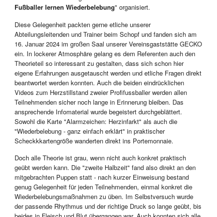
Fußballer lernen Wiederbelebung
" organisiert.
Diese Gelegenheit packten gerne etliche unserer
Abteilungsleitenden und Trainer beim Schopf und fanden sich am
16. Januar 2024 im großen Saal unserer Vereinsgaststätte GECKO
ein. In lockerer Atmosphäre gelang es dem Referenten auch den
Theorieteil so interessant zu gestalten, dass sich schon hier
eigene Erfahrungen ausgetauscht werden und etliche Fragen direkt
beantwortet werden konnten. Auch die beiden eindrücklichen
Videos zum Herzstillstand zweier Profifussballer werden allen
Teilnehmenden sicher noch lange in Erinnerung bleiben. Das
ansprechende Infomaterial wurde begeistert durchgeblättert.
Sowohl die Karte "Alarmzeichen: Herzinfarkt" als auch die
"Wiederbelebung - ganz einfach erklärt" in praktischer
Scheckkkartengröße wanderten direkt ins Portemonnaie.
Doch alle Theorie ist grau, wenn nicht auch konkret praktisch
geübt werden kann. Die "zweite Halbzeit" fand also direkt an den
mitgebrachten Puppen statt - nach kurzer Einweisung bestand
genug Gelegenheit für jeden Teilnehmenden, einmal konkret die
Wiederbelebungsmaßnahmen zu üben. Im Selbstversuch wurde
der passende Rhythmus und der richtige Druck so lange geübt, bis
beides in Fleisch und Blut übergangen war. Auch konnten sich alle