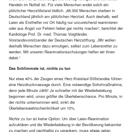
Handeln im Notfall ist. Für viele Menschen endet solch ein
plötzlicher Herzstillstand tödlich. „66.000 Menschen sterben in
Deutschland jährlich am plötzlichen Herztod. Auch deshalb, weil
Laien als Ersthelfer vor Ort häufig nur unzureichend reanimieren
oder aus Angst vor Fehlern lieber gar nichts machen“, berichtet der
Kardiologe Prof. Dr. med. Thomas Voigtländer,
Vorstandsvorsitzender der Deutschen Herzstiftung. „Wir wollen
deshalb Menschen dazu ermutigen, selbst zum Lebensretter zu
werden. Mit unseren Reanimationsschulungen helfen wir ihnen
dabei.“
Das Schlimmste ist, nichts zu tun
Nur etwa 40% der Zeugen eines Herz-Kreislauf-Stillstandes führen
eine Herzdruckmassage durch. Eine notwendige Sofortmaßnahme,
denn jede Minute zählt! Je schneller mit der Wiederbelebung
begonnen wird, umso größer die Überlebenschance. Pro Minute, in
der nichts unternommen wird, sinkt die
Überlebenswahrscheinlichkeit um 10%.
Nichts zu tun ist keine Option:
Um über Laien-Reanimation
aufzuklären und die Wiederbelebung in der Bevölkerung bekannter
zu machen und nachhaltig zu verankern, muss etwas getan