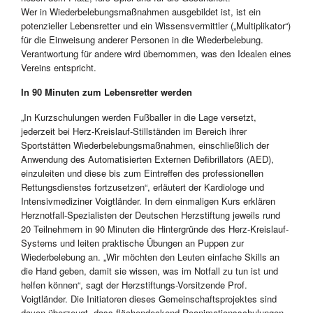
Wer in Wiederbelebungsmaßnahmen ausgebildet ist, ist ein
potenzieller Lebensretter und ein Wissensvermittler („Multiplikator“)
für die Einweisung anderer Personen in die Wiederbelebung.
Verantwortung für andere wird übernommen, was den Idealen eines
Vereins entspricht.
In 90 Minuten zum Lebensretter werden
„In Kurzschulungen werden Fußballer in die Lage versetzt,
jederzeit bei Herz-Kreislauf-Stillständen im Bereich ihrer
Sportstätten Wiederbelebungsmaßnahmen, einschließlich der
Anwendung des Automatisierten Externen Defibrillators (AED),
einzuleiten und diese bis zum Eintreffen des professionellen
Rettungsdienstes fortzusetzen“, erläutert der Kardiologe und
Intensivmediziner Voigtländer. In dem einmaligen Kurs erklären
Herznotfall-Spezialisten der Deutschen Herzstiftung jeweils rund
20 Teilnehmern in 90 Minuten die Hintergründe des Herz-Kreislauf-
Systems und leiten praktische Übungen an Puppen zur
Wiederbelebung an. „Wir möchten den Leuten einfache Skills an
die Hand geben, damit sie wissen, was im Notfall zu tun ist und
helfen können“, sagt der Herzstiftungs-Vorsitzende Prof.
Voigtländer. Die Initiatoren dieses Gemeinschaftsprojektes sind
davon überzeugt, dass flächendeckend Reanimationsschulungen