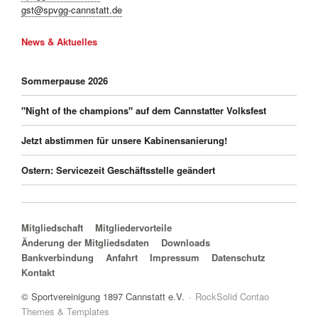
gst@spvgg-cannstatt.de
News & Aktuelles
Sommerpause 2026
"Night of the champions" auf dem Cannstatter Volksfest
Jetzt abstimmen für unsere Kabinensanierung!
Ostern: Servicezeit Geschäftsstelle geändert
Navigation überspringen
Mitgliedschaft
Mitgliedervorteile
Änderung der Mitgliedsdaten
Downloads
Bankverbindung
Anfahrt
Impressum
Datenschutz
Kontakt
© Sportvereinigung 1897 Cannstatt e.V.
RockSolid Contao
Themes & Templates