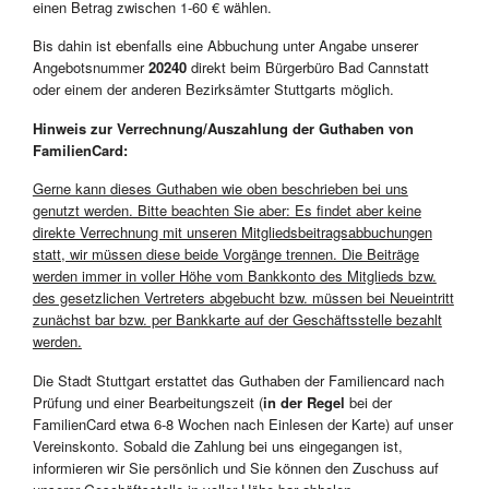
einen Betrag zwischen 1-60 € wählen.
Bis dahin ist ebenfalls eine Abbuchung unter Angabe unserer
Angebotsnummer
20240
direkt beim Bürgerbüro Bad Cannstatt
oder einem der anderen Bezirksämter Stuttgarts möglich.
Hinweis zur Verrechnung/Auszahlung der Guthaben von
FamilienCard:
Gerne kann dieses Guthaben wie oben beschrieben bei uns
genutzt werden. Bitte beachten Sie aber: Es findet aber keine
direkte Verrechnung mit unseren Mitgliedsbeitragsabbuchungen
statt, wir müssen diese beide Vorgänge trennen. Die Beiträge
werden immer in voller Höhe vom Bankkonto des Mitglieds bzw.
des gesetzlichen Vertreters abgebucht bzw. müssen bei Neueintritt
zunächst bar bzw. per Bankkarte auf der Geschäftsstelle bezahlt
werden.
Die Stadt Stuttgart erstattet das Guthaben der Familiencard nach
Prüfung und einer Bearbeitungszeit (
in der Regel
bei der
FamilienCard etwa 6-8 Wochen nach Einlesen der Karte) auf unser
Vereinskonto. Sobald die Zahlung bei uns eingegangen ist,
informieren wir Sie persönlich und Sie können den Zuschuss auf